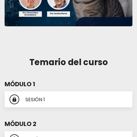
Más
Enfermedades infecciosas y
parasitarias en pequeños animales:
Fundamento y manejo clínico
Temario del curso
info
MÓDULO 1
SESIÓN 1
lock
MÓDULO 2