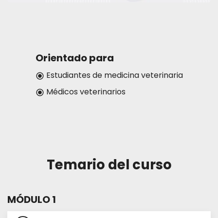
Anestesia Inhalatoria
Más info
Orientado para
Estudiantes de medicina veterinaria
radio_button_checked
Médicos veterinarios
radio_button_checked
Temario del curso
MÓDULO 1